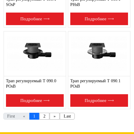
SOsP
PHsB
Подробнее
Подробнее
Трап регулируемый T 090.0
Трап регулируемый T 090.1
POsB
POsB
Подробнее
Подробнее
First
«
1
2
»
Last